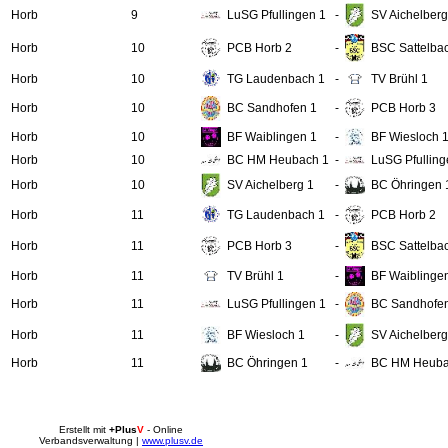
Horb
9
LuSG Pfullingen 1
-
SV Aichelberg
Horb
10
PCB Horb 2
-
BSC Sattelba
Horb
10
TG Laudenbach 1
-
TV Brühl 1
Horb
10
BC Sandhofen 1
-
PCB Horb 3
Horb
10
BF Waiblingen 1
-
BF Wiesloch 
Horb
10
BC HM Heubach 1
-
LuSG Pfulling
Horb
10
SV Aichelberg 1
-
BC Öhringen 
Horb
11
TG Laudenbach 1
-
PCB Horb 2
Horb
11
PCB Horb 3
-
BSC Sattelba
Horb
11
TV Brühl 1
-
BF Waiblinge
Horb
11
LuSG Pfullingen 1
-
BC Sandhofe
Horb
11
BF Wiesloch 1
-
SV Aichelberg
Horb
11
BC Öhringen 1
-
BC HM Heuba
Erstellt mit
+Plus
V
- Online
Verbandsverwaltung |
www.plusv.de