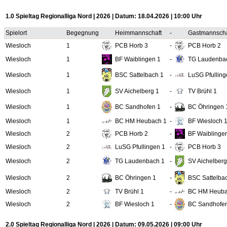
1.0 Spieltag Regionalliga Nord | 2026 | Datum: 18.04.2026 | 10:00 Uhr
Spielort
Begegnung
Heimmannschaft
-
Gastmannscha
Wiesloch
1
PCB Horb 3
-
PCB Horb 2
Wiesloch
1
BF Waiblingen 1
-
TG Laudenba
Wiesloch
1
BSC Sattelbach 1
-
LuSG Pfulling
Wiesloch
1
SV Aichelberg 1
-
TV Brühl 1
Wiesloch
1
BC Sandhofen 1
-
BC Öhringen 
Wiesloch
1
BC HM Heubach 1
-
BF Wiesloch 
Wiesloch
2
PCB Horb 2
-
BF Waiblinge
Wiesloch
2
LuSG Pfullingen 1
-
PCB Horb 3
Wiesloch
2
TG Laudenbach 1
-
SV Aichelberg
Wiesloch
2
BC Öhringen 1
-
BSC Sattelba
Wiesloch
2
TV Brühl 1
-
BC HM Heuba
Wiesloch
2
BF Wiesloch 1
-
BC Sandhofe
2.0 Spieltag Regionalliga Nord | 2026 | Datum: 09.05.2026 | 09:00 Uhr