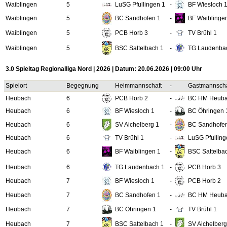
Waiblingen
5
LuSG Pfullingen 1
-
BF Wiesloch 
Waiblingen
5
BC Sandhofen 1
-
BF Waiblinge
Waiblingen
5
PCB Horb 3
-
TV Brühl 1
Waiblingen
5
BSC Sattelbach 1
-
TG Laudenba
3.0 Spieltag Regionalliga Nord | 2026 | Datum: 20.06.2026 | 09:00 Uhr
Spielort
Begegnung
Heimmannschaft
-
Gastmannscha
Heubach
6
PCB Horb 2
-
BC HM Heuba
Heubach
6
BF Wiesloch 1
-
BC Öhringen 
Heubach
6
SV Aichelberg 1
-
BC Sandhofe
Heubach
6
TV Brühl 1
-
LuSG Pfulling
Heubach
6
BF Waiblingen 1
-
BSC Sattelba
Heubach
6
TG Laudenbach 1
-
PCB Horb 3
Heubach
7
BF Wiesloch 1
-
PCB Horb 2
Heubach
7
BC Sandhofen 1
-
BC HM Heuba
Heubach
7
BC Öhringen 1
-
TV Brühl 1
Heubach
7
BSC Sattelbach 1
-
SV Aichelberg