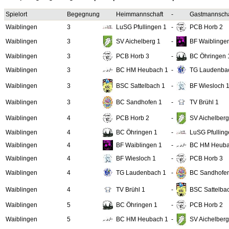
Spielort
Begegnung
Heimmannschaft
-
Gastmannscha
Waiblingen
3
LuSG Pfullingen 1
-
PCB Horb 2
Waiblingen
3
SV Aichelberg 1
-
BF Waiblinge
Waiblingen
3
PCB Horb 3
-
BC Öhringen 
Waiblingen
3
BC HM Heubach 1
-
TG Laudenba
Waiblingen
3
BSC Sattelbach 1
-
BF Wiesloch 
Waiblingen
3
BC Sandhofen 1
-
TV Brühl 1
Waiblingen
4
PCB Horb 2
-
SV Aichelberg
Waiblingen
4
BC Öhringen 1
-
LuSG Pfulling
Waiblingen
4
BF Waiblingen 1
-
BC HM Heuba
Waiblingen
4
BF Wiesloch 1
-
PCB Horb 3
Waiblingen
4
TG Laudenbach 1
-
BC Sandhofe
Waiblingen
4
TV Brühl 1
-
BSC Sattelba
Waiblingen
5
BC Öhringen 1
-
PCB Horb 2
Waiblingen
5
BC HM Heubach 1
-
SV Aichelberg