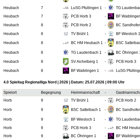
Heubach
7
LuSG Pfullingen 1
-
TG Laudenba
Heubach
7
PCB Horb 3
-
BF Waiblinge
Heubach
8
PCB Horb 2
-
BC Sandhofe
Heubach
8
TV Brühl 1
-
BF Wiesloch 
Heubach
8
BC HM Heubach 1
-
BSC Sattelba
Heubach
8
TG Laudenbach 1
-
BC Öhringen 
Heubach
8
SV Aichelberg 1
-
PCB Horb 3
Heubach
8
BF Waiblingen 1
-
LuSG Pfulling
4.0 Spieltag Regionalliga Nord | 2026 | Datum: 25.07.2026 | 09:00 Uhr
Spielort
Begegnung
Heimmannschaft
-
Gastmannscha
Horb
9
TV Brühl 1
-
PCB Horb 2
Horb
9
BSC Sattelbach 1
-
BC Sandhofe
Horb
9
BF Wiesloch 1
-
TG Laudenba
Horb
9
PCB Horb 3
-
BC HM Heuba
Horb
9
BC Öhringen 1
-
BF Waiblinge