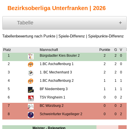
Bezirksoberliga Unterfranken | 2026
Tabelle
Tabellenbewertung nach Punkte | Spiele-Differenz | Spielpunkte-Differenz
Platz
Mannschaft
Punkte
G
V
S
1
Bürgstadter Kies Bouler 2
2
2
0
2
1.BC Aschaffenburg 1
2
2
0
3
1. BC Mechenhard 3
2
2
0
4
1.BC Aschaffenburg 2
1
1
1
5
BF Niedernberg 3
1
1
1
6
TSV Ringheim 1
0
0
2
7
BC Würzburg 2
0
0
2
8
Schweinfurter Kugelleger 2
0
0
2
Meister - Relegation