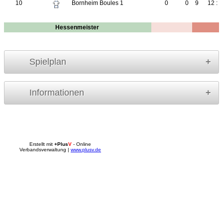
10
Bornheim Boules 1
0
0
9
12 : 
Hessenmeister
Spielplan
Informationen
Erstellt mit
+Plus
V
- Online
Verbandsverwaltung |
www.plusv.de