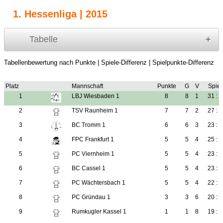
1. Hessenliga | 2015
Tabelle
Tabellenbewertung nach Punkte | Spiele-Differenz | Spielpunkte-Differenz
Platz
Mannschaft
Punkte
G
V
Spiel
1
LBJ Wiesbaden 1
8
8
1
31 : 
2
TSV Raunheim 1
7
7
2
27 : 
3
BC Tromm 1
6
6
3
23 : 
4
FPC Frankfurt 1
5
5
4
25 : 
5
PC Viernheim 1
5
5
4
23 : 
6
BC Cassel 1
5
5
4
23 : 
7
PC Wächtersbach 1
5
5
4
22 : 
8
PC Gründau 1
3
3
6
20 : 
9
Rumkugler Kassel 1
1
1
8
19 : 