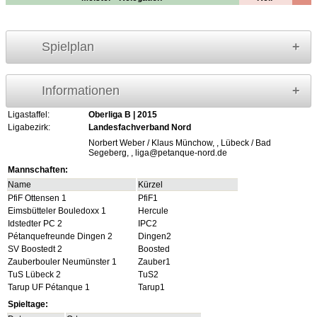
Spielplan
Informationen
Ligastaffel:
Oberliga B | 2015
Ligabezirk:
Landesfachverband Nord
Norbert Weber / Klaus Münchow, , Lübeck / Bad
Segeberg, , liga@petanque-nord.de
Mannschaften:
Name
Kürzel
PfiF Ottensen 1
PfiF1
Eimsbütteler Bouledoxx 1
Hercule
Idstedter PC 2
IPC2
Pétanquefreunde Dingen 2
Dingen2
SV Boostedt 2
Boosted
Zauberbouler Neumünster 1
Zauber1
TuS Lübeck 2
TuS2
Tarup UF Pétanque 1
Tarup1
Spieltage: