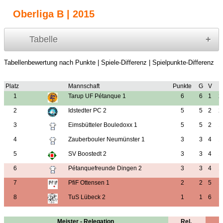
Oberliga B | 2015
Tabelle
Tabellenbewertung nach Punkte | Spiele-Differenz | Spielpunkte-Differenz
Platz
Mannschaft
Punkte
G
V
S
1
Tarup UF Pétanque 1
6
6
1
2
2
Idstedter PC 2
5
5
2
2
3
Eimsbütteler Bouledoxx 1
5
5
2
1
4
Zauberbouler Neumünster 1
3
3
4
1
5
SV Boostedt 2
3
3
4
1
6
Pétanquefreunde Dingen 2
3
3
4
1
7
PfiF Ottensen 1
2
2
5
1
8
TuS Lübeck 2
1
1
6
1
Meister - Relegation
Rel.