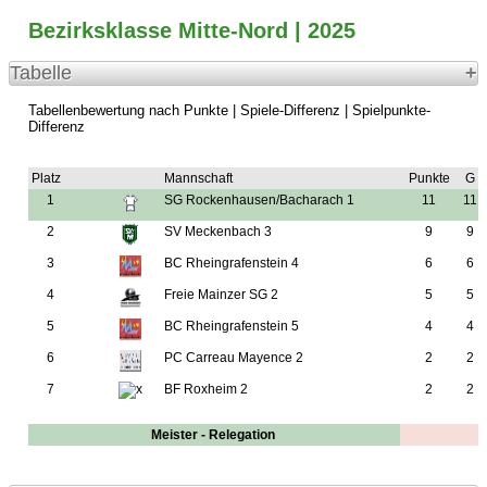
Bezirksklasse Mitte-Nord | 2025
Tabelle
Tabellenbewertung nach Punkte | Spiele-Differenz | Spielpunkte-
Differenz
Platz
Mannschaft
Punkte
G
1
SG Rockenhausen/Bacharach 1
11
11
2
SV Meckenbach 3
9
9
3
BC Rheingrafenstein 4
6
6
4
Freie Mainzer SG 2
5
5
5
BC Rheingrafenstein 5
4
4
6
PC Carreau Mayence 2
2
2
7
BF Roxheim 2
2
2
Meister - Relegation